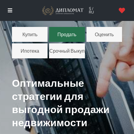
$ /
RU
Купить
Продать
Оценить
Ипотека
Срочный Выкуп
Оптимальные
стратегии для
выгодной продажи
недвижимости